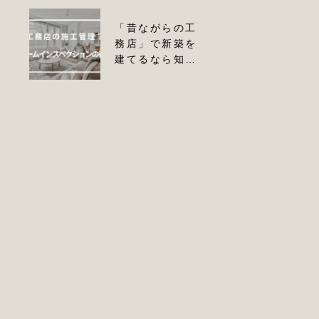
ンで安心を確保
ンの全貌
する方法
「昔ながらの工
スラブ筋の結束
務店」で新築を
不足
建てるなら知っ
ておきたい施工
管理の実態とホ
ームインスペク
ションの役割