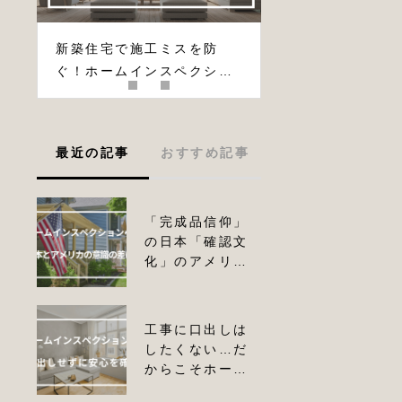
ホ
新築住宅で施工ミスを防
欧米では常識？ホ
必
ぐ！ホームインスペクショ
スペクションの歴
の
ンの重要性と検査内容を徹
状況｜海外と日本
底解説
最近の記事
おすすめ記事
「完成品信仰」
新築なのに雨漏
の日本「確認文
り？施工不良を
化」のアメリカ
防ぐためのチェ
｜ホームインス
ックポイントと
ペクションへの
対策
意識の差とは
工事に口出しは
訴訟リスクを避
したくない…だ
ける仕組み？ア
からこそホーム
メリカ流ホーム
インスペクショ
インスペクショ