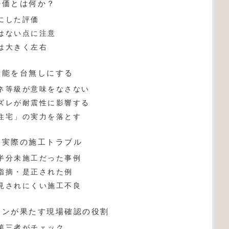
評価とは何か？
にした評価
はない点に注意
は大きく左右
性能を台無しにする
ネ等級が意味をなさない
ズレが耐震性に影響する
住宅」の実力を落とす
た実際の施工トラブル
半分未施工だった事例
指摘・是正された例
見されにくい施工不良
ョンが果たす現場確認の役割
第三者がチェック